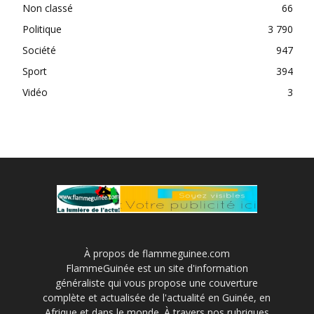
Non classé
66
Politique
3 790
Société
947
Sport
394
Vidéo
3
À propos de flammeguinee.com
FlammeGuinée est un site d'information
généraliste qui vous propose une couverture
complète et actualisée de l'actualité en Guinée, en
Afrique et dans le monde. À travers nos rubriques