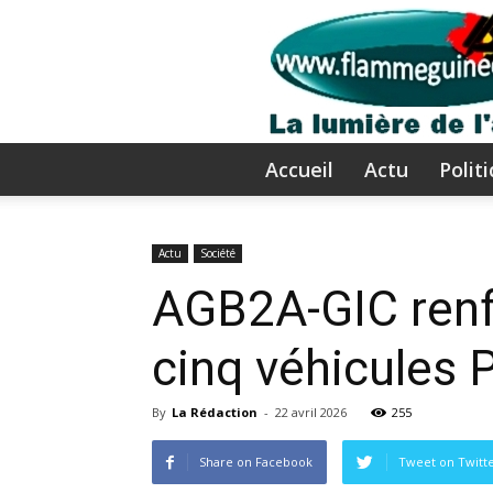
Accueil
Actu
Polit
Actu
Société
AGB2A-GIC renfo
cinq véhicules 
By
La Rédaction
-
22 avril 2026
255
Share on Facebook
Tweet on Twitt