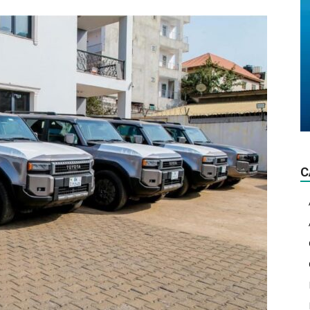
La
lumière
C
d'actualité!