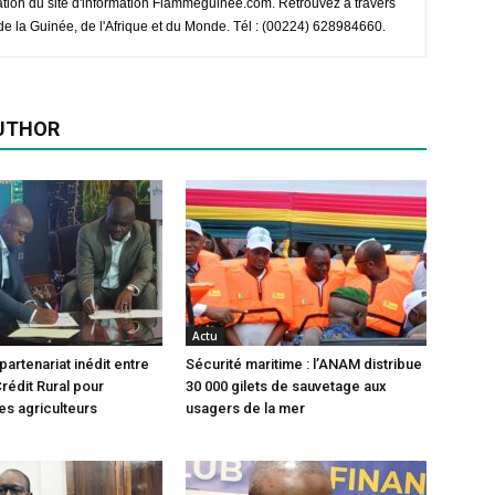
ation du site d'information Flammeguinee.com. Retrouvez à travers
e de la Guinée, de l'Afrique et du Monde. Tél : (00224) 628984660.
UTHOR
Actu
partenariat inédit entre
Sécurité maritime : l’ANAM distribue
rédit Rural pour
30 000 gilets de sauvetage aux
es agriculteurs
usagers de la mer