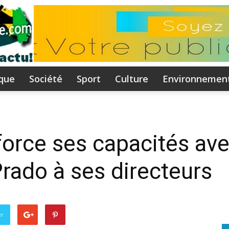
ique
Société
Sport
Culture
Environnemen
Flammeguinee.com
rce ses capacités ave
Prado à ses directeurs
I
er