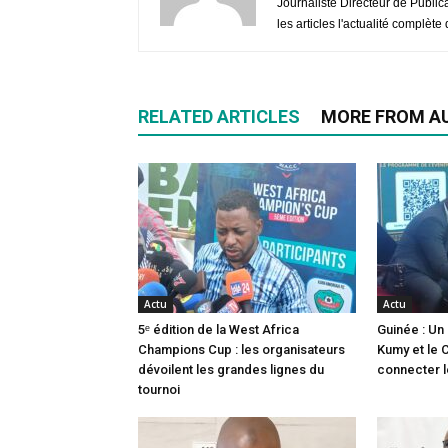
Journaliste Directeur de Public
les articles l'actualité complèt
RELATED ARTICLES
MORE FROM A
Actu
Actu
5ᵉ édition de la West Africa
Guinée : Un 
Champions Cup : les organisateurs
Kumy et le C
dévoilent les grandes lignes du
connecter l
tournoi