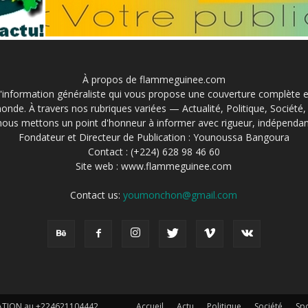
À propos de flammeguinee.com
information généraliste qui vous propose une couverture complète et 
onde. À travers nos rubriques variées — Actualité, Politique, Société
nous mettons un point d'honneur à informer avec rigueur, indépendan
Fondateur et Directeur de Publication : Younoussa Bangoura
Contact : (+224) 628 98 46 60
Site web : www.flammeguinee.com
Contact us:
youmonchon@gmail.com
EATION au +224621104442
Accueil
Actu
Politique
Société
Sp