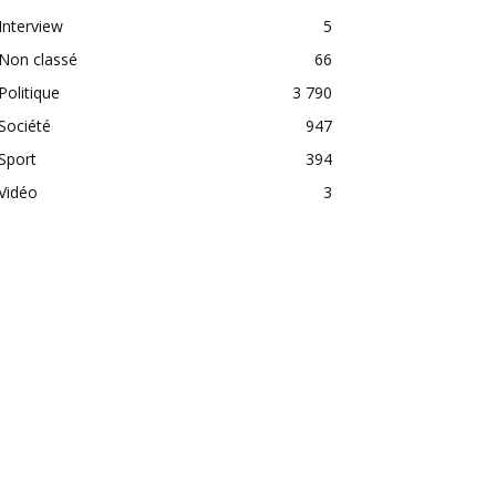
Interview
5
Non classé
66
Politique
3 790
Société
947
Sport
394
Vidéo
3