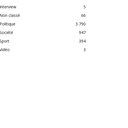
Interview
5
Non classé
66
Politique
3 790
Société
947
Sport
394
Vidéo
3