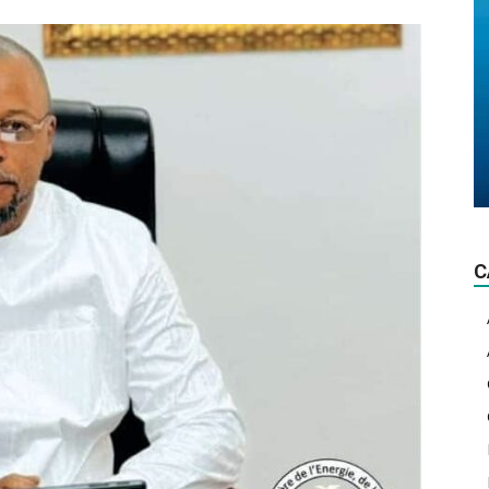
La
lumière
C
d'actualité!