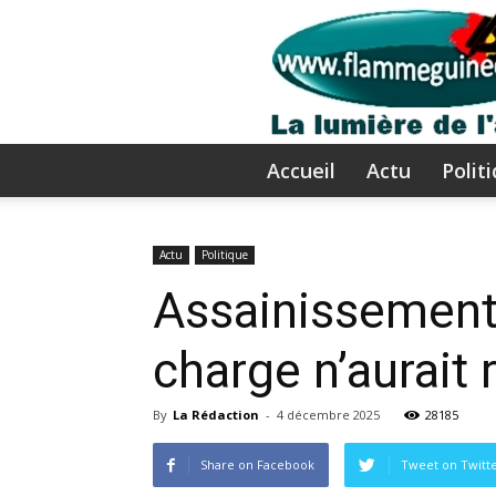
Accueil
Actu
Polit
Actu
Politique
Assainissement d
charge n’aurait 
By
La Rédaction
-
4 décembre 2025
28185
Share on Facebook
Tweet on Twitt