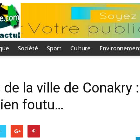
ique
Société
Sport
Culture
Environnemen
Flammeguinee.com
e la ville de Conakry :
rien foutu…
I
er