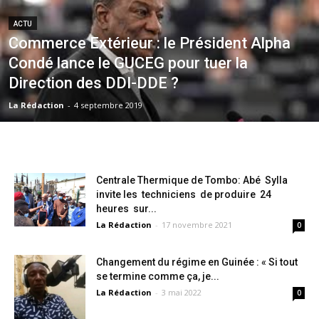
ACTU
Commerce Extérieur : le Président Alpha
Condé lance le GUCEG pour tuer la
Direction des DDI-DDE ?
La Rédaction
-
4 septembre 2019
Centrale Thermique de Tombo: Abé Sylla
invite les techniciens de produire 24
heures sur...
La Rédaction
-
17 novembre 2021
0
Changement du régime en Guinée : « Si tout
se termine comme ça, je...
La Rédaction
-
3 mai 2022
0