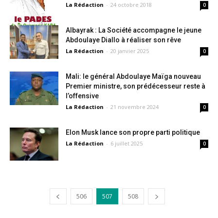
La Rédaction
-
24 octobre 2018
0
Albayrak : La Société accompagne le jeune
Abdoulaye Diallo à réaliser son rêve
La Rédaction
-
20 janvier 2025
0
Mali: le général Abdoulaye Maïga nouveau
Premier ministre, son prédécesseur reste à
l’offensive
La Rédaction
-
21 novembre 2024
0
Elon Musk lance son propre parti politique
La Rédaction
-
6 juillet 2025
0
506
507
508