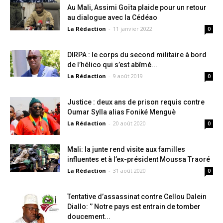
Au Mali, Assimi Goïta plaide pour un retour
au dialogue avec la Cédéao
La Rédaction
-
11 janvier 2022
0
DIRPA : le corps du second militaire à bord
de l’hélico qui s’est abîmé...
La Rédaction
-
9 août 2019
0
Justice : deux ans de prison requis contre
Oumar Sylla alias Foniké Menguè
La Rédaction
-
20 août 2020
0
Mali: la junte rend visite aux familles
influentes et à l’ex-président Moussa Traoré
La Rédaction
-
31 août 2020
0
Tentative d’assassinat contre Cellou Dalein
Diallo: ‘’ Notre pays est entrain de tomber
doucement...