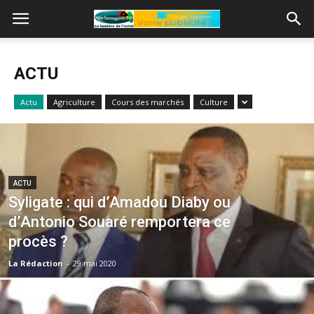
ACTU
Actu
Agriculture
Cours des marchés
Culture
ACTU
Syligate : qui d’Amadou Diaby ou
d’Antonio Souaré remportera ce
procès ?
La Rédaction
-
29 mai 2020