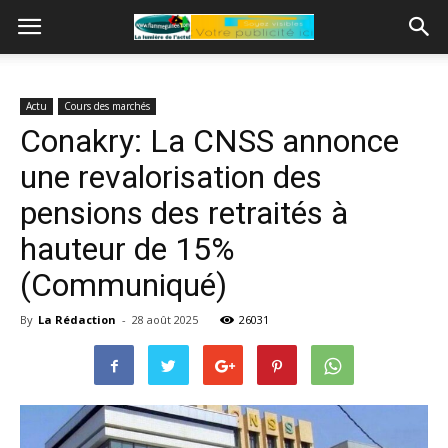
Actu
Cours des marchés
Conakry: La CNSS annonce
une revalorisation des
pensions des retraités à
hauteur de 15%
(Communiqué)
By
La Rédaction
-
28 août 2025
26031