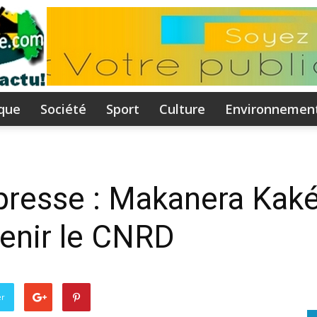
ique
Société
Sport
Culture
Environnemen
Flammeguinee.com
resse : Makanera Kaké
enir le CNRD
I
er