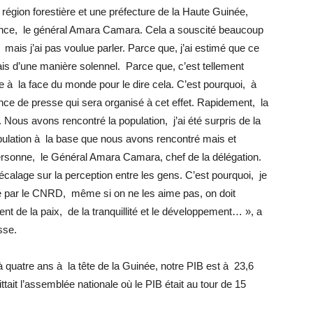
n région forestière et une préfecture de la Haute Guinée,
dence, le général Amara Camara. Cela a souscité beaucoup
 mais j’ai pas voulue parler. Parce que, j’ai estimé que ce
 mais d’une manière solennel. Parce que, c’est tellement
nce à la face du monde pour le dire cela. C’est pourquoi, à
rence de presse qui sera organisé à cet effet. Rapidement, la
x. Nous avons rencontré la population, j’ai été surpris de la
opulation à la base que nous avons rencontré mais et
ersonne, le Général Amara Camara, chef de la délégation.
décalage sur la perception entre les gens. C’est pourquoi, je
rôné par le CNRD, même si on ne les aime pas, on doit
nt de la paix, de la tranquillité et le développement… », a
sse.
quatre ans à la tête de la Guinée, notre PIB est à 23,6
ttait l’assemblée nationale où le PIB était au tour de 15