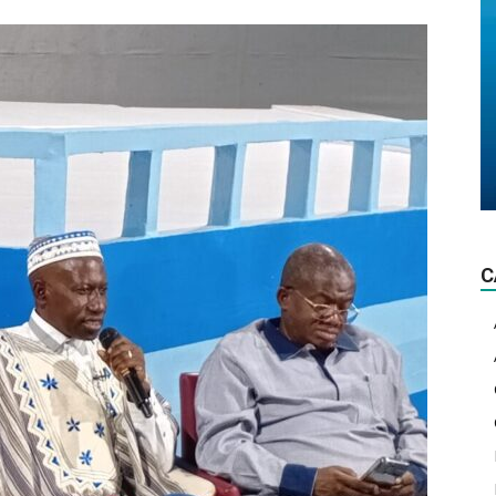
La
lumière
C
d'actualité!