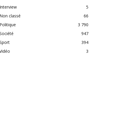
Interview
5
Non classé
66
Politique
3 790
Société
947
Sport
394
Vidéo
3