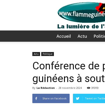
Accueil
Actu
Polit
Actu
Politique
Conférence de p
guinéens à sout
By
La Rédaction
-
28 novembre 2024
31313
Share on Facebook
Tweet on Twitt