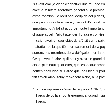
» C’est vrai, je viens d’effectuer une tournée e
avec le ministre secrétaire général à la prési
d’interrogation, je reçu beaucoup de coup de fil,
que j’ai vu, constaté, vécu , méritait d’être dit
important, qu’il fallait accorder toute l’importa
chaque appel, j’ai dit attender il y a une confé
mission avait un seul objectif, c’était sur la pai
maturité, de la qualité, non seulement de la p
surtout, les membres de la délégation, en la p
Ce qui veut à dire, qu’il peut y avoir un grand 
dis ici plus haut qu’ailleurs, que les idéaux p
soutenir ses idéaux. Parce que, ses idéaux parle
fait savoir Alhouseiny makanera Kaké, à la pre
Avant de rappeler qu’avec le règne du CNRD, à 
milliards de dollars, contrairement à quand il qui
milliards.