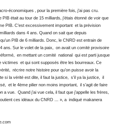
cro-économiques , pour la première fois, j’ai pas cru.
 PIB était au tour de 15 milliards, j’étais étonné de voir que
e PIB. C’est excessivement important et la prévision
0 milliards dans 4 ans. Quand on sait que depuis
 qu’un PIB de 6 milliards. Donc, le CNRD est entrain de
 ans. Sur le volet de la paix, on avait un comité provisoire
 réformé, en mettant un comité national qui est parti jusque
e victimes et qui sont supposés être les bourreaux. Ce
 vérité, récrire notre histoire pour qu’on puisse avoir la
 la vérité est dite, il faut la justice, s’il ya la justice, il
é, et le 4ème pilier non moins important, il s’agit de faire
 a vue. Quand j’ai vue cela, il faut que j’appelle les frères,
 soutient ces idéaux du CNRD … », a indiqué makanera
ee.com