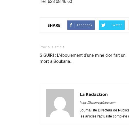
Tél: 628 98 46 60
SHARE
Facebook
Twitter
Previous article
SIGUIRI : L’éboulement d’une mine d’or fait un
mort à Boukaria…
La Rédaction
https://flammeguinee.com
Journaliste Directeur de Public
les articles l'actualité complèt