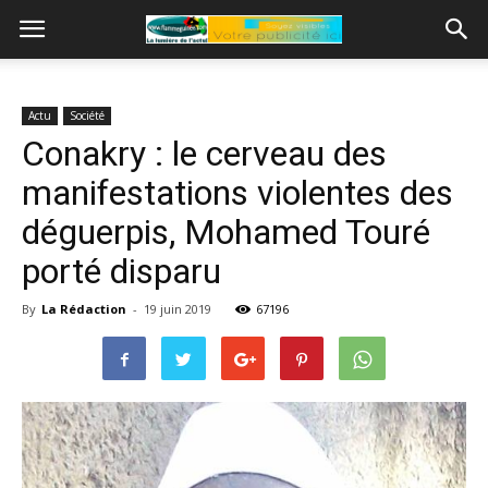
Actu
Société
Conakry : le cerveau des
manifestations violentes des
déguerpis, Mohamed Touré
porté disparu
By
La Rédaction
-
19 juin 2019
67196