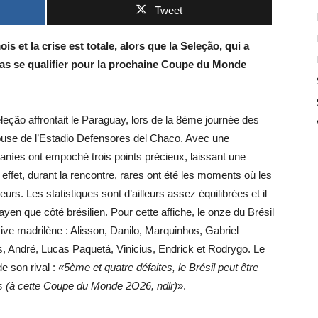
Tweet
s et la crise est totale, alors que la Seleção, qui a
 pas se qualifier pour la prochaine Coupe du Monde
eleção affrontait le Paraguay, lors de la 8ème journée des
ouse de l’Estadio Defensores del Chaco. Avec une
aníes ont empoché trois points précieux, laissant une
n effet, durant la rencontre, rares ont été les moments où les
rs. Les statistiques sont d’ailleurs assez équilibrées et il
en que côté brésilien. Pour cette affiche, le onze du Brésil
nsive madrilène : Alisson, Danilo, Marquinhos, Gabriel
 André, Lucas Paquetá, Vinicius, Endrick et Rodrygo. Le
de son rival :
«5ème et quatre défaites, le Brésil peut être
ées (à cette Coupe du Monde 2O26, ndlr)
».