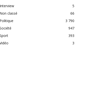
Interview
5
Non classé
66
Politique
3 790
Société
947
Sport
393
Vidéo
3