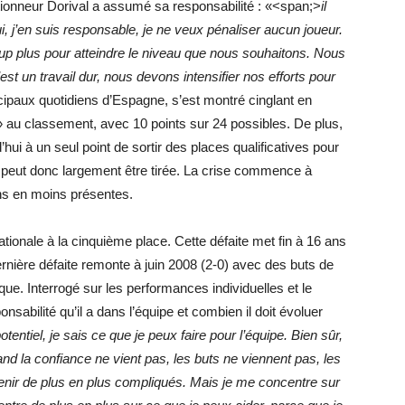
ctionneur Dorival a assumé sa responsabilité : «<span;>
il
j’en suis responsable, je ne veux pénaliser aucun joueur.
oup plus pour atteindre le niveau que nous souhaitons. Nous
st un travail dur, nous devons intensifier nos efforts pour
ncipaux quotidiens d’Espagne, s’est montré cinglant en
» au classement, avec 10 points sur 24 possibles. De plus,
d’hui à un seul point de sortir des places qualificatives pour
peut donc largement être tirée. La crise commence à
ins en moins présentes.
nationale à la cinquième place. Cette défaite met fin à 16 ans
dernière défaite remonte à juin 2008 (2-0) avec des buts de
e. Interrogé sur les performances individuelles et le
sabilité qu’il a dans l’équipe et combien il doit évoluer
entiel, je sais ce que je peux faire pour l’équipe. Bien sûr,
nd la confiance ne vient pas, les buts ne viennent pas, les
venir de plus en plus compliqués. Mais je me concentre sur