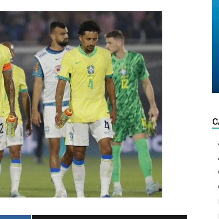
La
lumière
C
d'actualité!