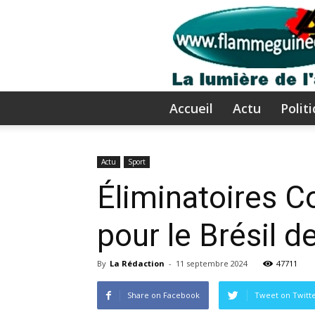
Accueil
Actu
Polit
Actu
Sport
Éliminatoires C
pour le Brésil d
By
La Rédaction
-
11 septembre 2024
47711
Share on Facebook
Tweet on Twitt