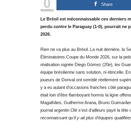
0
Share
SHARES
Le Brésil est méconnaissable ces derniers moi
perdu contre le Paraguay (1-0), pourrait ne
2026.
Rien ne va plus au Brésil. La nuit dernière, la S
Éliminatoires Coupe du Monde 2026, sur la pel
réalisation signée Diego Gómez (20e), les Guar
équipe brésilienne sans solution, ni étincelle. E
joueurs de Dorival ont semblé réellement supérieu
y a eu autant d’occasions franches côté paraguay
était loin d’être flamboyant hormis la ligne offe
Magalhães, Guilherme Arana, Bruno Guimarães,
journal argentin
Olé
s’est d’ailleurs payé la tête 
reconnaissant qu’il y ait plus d’équipes qualifi