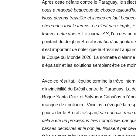
Après cette défaite contre le Paraguay, le séle
nous a manqué beaucoup de choses aujourd’hui, 
Nous devons travailler et il nous en faut beauc
cherchons tout le temps, ce n’est pas simple, c’e
trouver cette voie
». Le journal
AS
, l’un des pri
pointant du doigt un Brésil «
au bord du gouffre
il est important de noter que le Brésil est aujour
la Coupe du Monde 2026. La sonnette d’alarme 
s’épaissir et les solutions semblent être de mo
Avec ce résultat, l’équipe termine la trêve inter
d’invincibilité du Brésil contre le Paraguay. La 
Roque Santa Cruz et Salvador Cabañas à l’époqu
manque de confiance, Vinicius a évoqué la respon
pour aider le Brésil : «<span;>
Je connais mon pot
cela a été un processus très compliqué, car qua
passes décisives et le bon jeu finissent par de