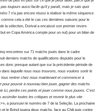
tre de plus en plus sur ce que je peux aider, parce que je
as toujours aussi facile qu’il y paraît, mais je sais quoi
numéro 7 n’a pas encore réussi à réaliser la même séquence
 comme cela a été le cas ces dernières saisons pour le
de la sélection, Dorival a encaissé son premier revers
s au but en Copa América compte pour un nul) pour un bilan de
 cinq rencontres sur 71 matchs joués dans le cadre
uit derniers matchs de qualifications disputés pour le
ises donc presque autant que sur la précédente période de
 dans laquelle nous nous trouvons, nous voulons sortir le
ons tous rentrer chez nous maintenant et commencer à
re pour pouvoir à nouveau bien jouer, gagner des matchs
r ici, perdre ces points et jouer comme nous jouons. C’est
similer toutes les critiques et revenir le plus vite
>», a poursuivi le numéro de 7 de la Seleção. La prochaine
n et le Brésil jouera deux matchs, face au Chili puis contre