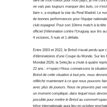
faire de mon mieux pour mon pays, je me concen
ne vais pas toujours marquer des buts, ce n’est p
faire
», a expliqué la star du Real Madrid. Le 
de bonnes performances pour l’équipe nationale
club espagnol. Pour son 10ème match à la tête 
officiel (l’élimination contre l’Uruguay aux tir
4 victoires, 5 nuls et 1 défaite.
Entre 2003 et 2022, le Brésil n’avait perdu que
d’éliminatoires d’une Coupe du Monde. Sur les h
Mondial 2026, la Seleção a chuté à quatre repr
22 ans : «<span;>
Nous connaissons la situation
Brésil de cette situation à tout prix, nous dev
réfléchir maintenant à ce que nous pouvons fai
avec plus de joueurs. Nous ne pouvons pas veni
un moment compliqué, dans lequel nous devons as
possible pour mettre le Brésil au sommet
<span;
trêve internationale aura lieu en octobre prochai