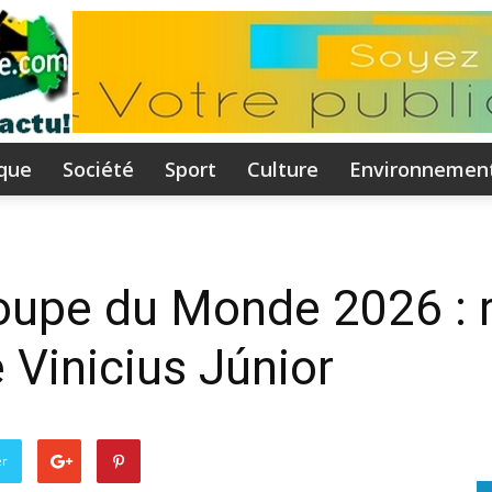
ique
Société
Sport
Culture
Environnemen
Flammeguinee.com
oupe du Monde 2026 : r
e Vinicius Júnior
I
er