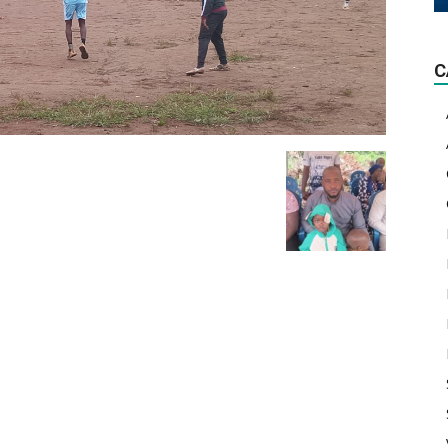
La
C
lumière
d'actualité!