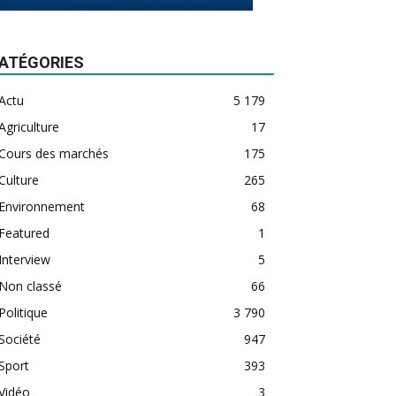
ATÉGORIES
Actu
5 179
Agriculture
17
Cours des marchés
175
Culture
265
Environnement
68
Featured
1
Interview
5
Non classé
66
Politique
3 790
Société
947
Sport
393
Vidéo
3