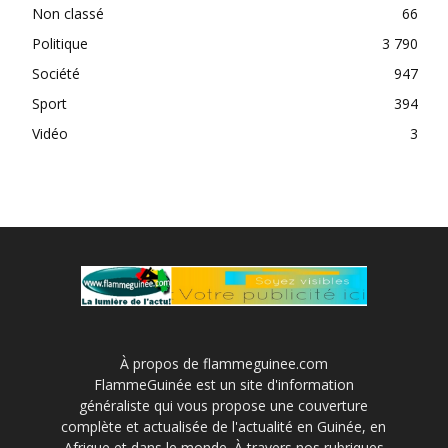
Non classé
66
Politique
3 790
Société
947
Sport
394
Vidéo
3
À propos de flammeguinee.com
FlammeGuinée est un site d'information
généraliste qui vous propose une couverture
complète et actualisée de l'actualité en Guinée, en
Afrique et dans le monde. À travers nos rubriques