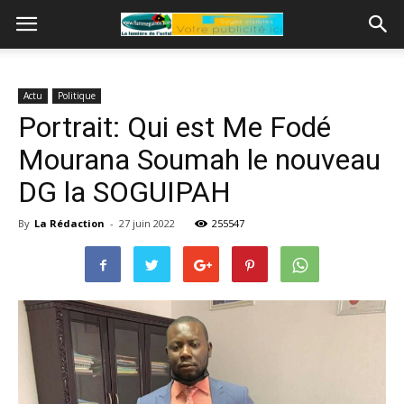
Actu
Politique
Portrait: Qui est Me Fodé
Mourana Soumah le nouveau
DG la SOGUIPAH
By
La Rédaction
-
27 juin 2022
255547