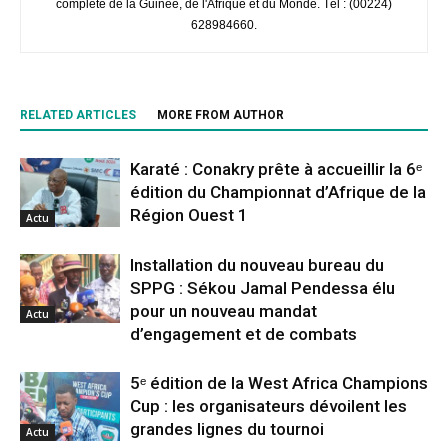
complète de la Guinée, de l'Afrique et du Monde. Tél : (00224)
628984660.
RELATED ARTICLES
MORE FROM AUTHOR
Karaté : Conakry prête à accueillir la 6ᵉ
édition du Championnat d’Afrique de la
Région Ouest 1
Actu
Installation du nouveau bureau du
SPPG : Sékou Jamal Pendessa élu
pour un nouveau mandat
Actu
d’engagement et de combats
5ᵉ édition de la West Africa Champions
Cup : les organisateurs dévoilent les
grandes lignes du tournoi
Actu