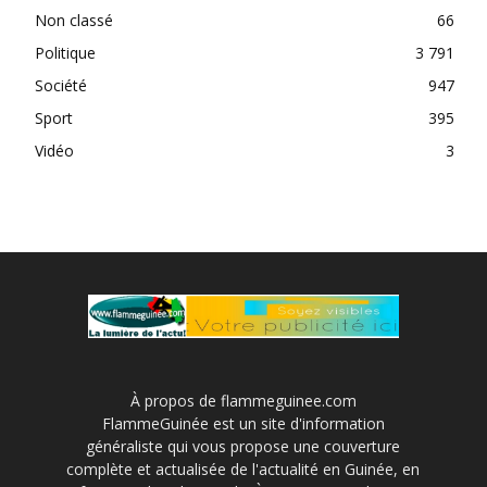
Non classé
66
Politique
3 791
Société
947
Sport
395
Vidéo
3
À propos de flammeguinee.com
FlammeGuinée est un site d'information
généraliste qui vous propose une couverture
complète et actualisée de l'actualité en Guinée, en