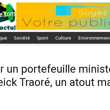
ique
Société
Sport
Culture
Environnemen
Flammeguinee.com
 un portefeuille ministé
ick Traoré, un atout ma
I