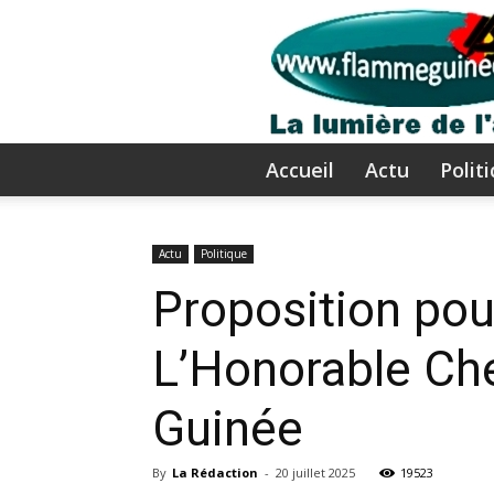
Accueil
Actu
Polit
Actu
Politique
Proposition pour
L’Honorable Che
Guinée
By
La Rédaction
-
20 juillet 2025
19523