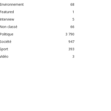
Environnement
68
Featured
1
Interview
5
Non classé
66
Politique
3 790
Société
947
Sport
393
Vidéo
3