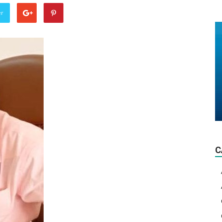
La
er
lumière
d'actualité!
C