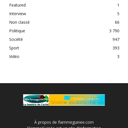
Featured
1
Interview
5
Non classé
66
Politique
3 790
Société
947
Sport
393
Vidéo
3
À propos de flammeguinee.com