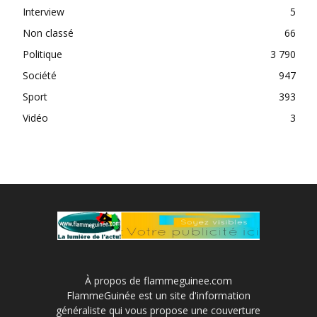
Interview
5
Non classé
66
Politique
3 790
Société
947
Sport
393
Vidéo
3
À propos de flammeguinee.com
FlammeGuinée est un site d'information
généraliste qui vous propose une couverture