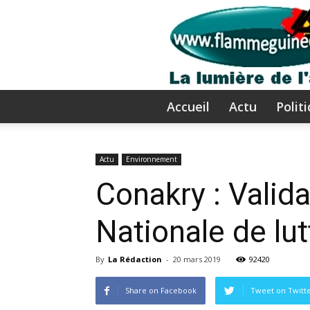
Accueil
Actu
Polit
Actu
Environnement
Conakry : Valid
Nationale de lu
By
La Rédaction
-
20 mars 2019
92420
Share on Facebook
Tweet on Twitt