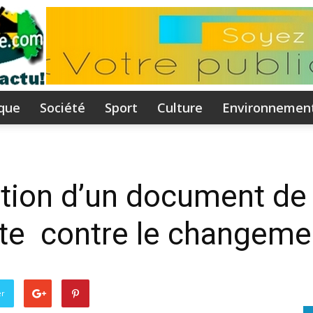
ique
Société
Sport
Culture
Environnemen
Flammeguinee.com
ation d’un document de 
tte contre le changeme
I
er