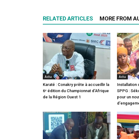
RELATED ARTICLES
MORE FROM A
Actu
Actu
Karaté : Conakry prête à accueillir la
Installatio
6ᵉ édition du Championnat d’Afrique
SPPG : Sék
de la Région Ouest 1
pour un no
d’engageme