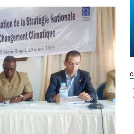
La
lumière
C
d'actualité!