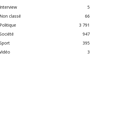
Interview
5
Non classé
66
Politique
3 791
Société
947
Sport
395
Vidéo
3