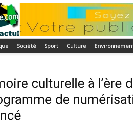
ique
Société
Sport
Culture
Environnemen
Flammeguinee.com
ire culturelle à l’ère d
 programme de numérisat
I
ancé