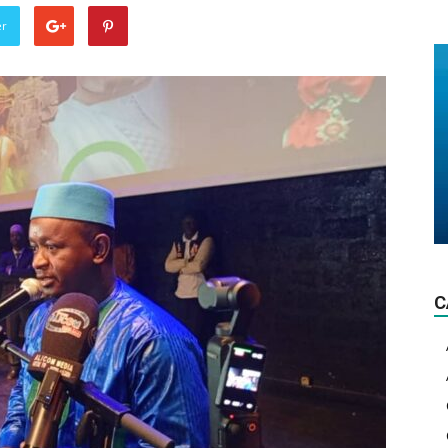
La
er
lumière
d'actualité!
C