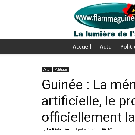
Accueil
Actu
Polit
Actu
Politique
Guinée : La mémo
artificielle, le
officiellement l
By
La Rédaction
-
1 juillet 2026
141