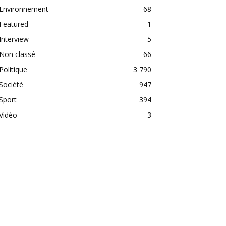
Environnement
68
Featured
1
Interview
5
Non classé
66
Politique
3 790
Société
947
Sport
394
Vidéo
3