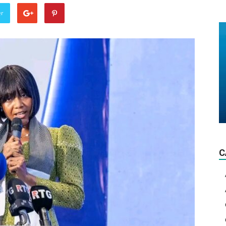
La
er
lumière
d'actualité!
C