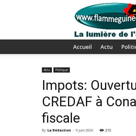
Accueil
Actu
Polit
Actu
Politique
Impots: Ouvertu
CREDAF à Conak
fiscale
By
La Rédaction
-
9 juin 2026
215