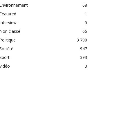
Environnement
68
Featured
1
Interview
5
Non classé
66
Politique
3 790
Société
947
Sport
393
Vidéo
3