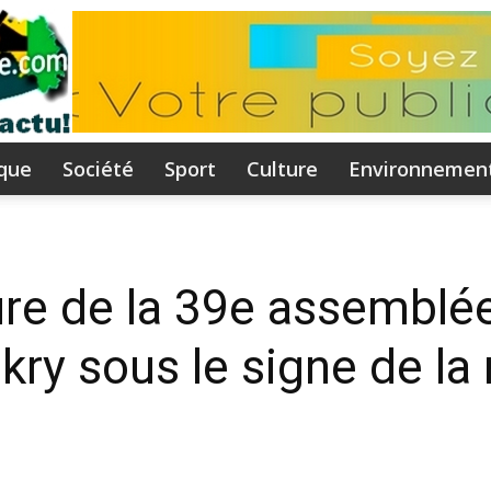
ique
Société
Sport
Culture
Environnemen
Flammeguinee.com
re de la 39e assemblé
ry sous le signe de la
I