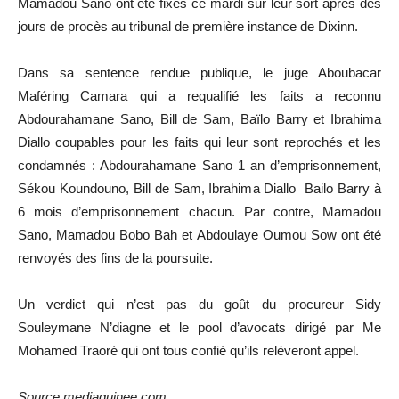
Mamadou Sano ont été fixés ce mardi sur leur sort après des
jours de procès au tribunal de première instance de Dixinn.
Dans sa sentence rendue publique, le juge Aboubacar
Maféring Camara qui a requalifié les faits a reconnu
Abdourahamane Sano, Bill de Sam, Baïlo Barry et Ibrahima
Diallo coupables pour les faits qui leur sont reprochés et les
condamnés : Abdourahamane Sano 1 an d’emprisonnement,
Sékou Koundouno, Bill de Sam, Ibrahima Diallo Bailo Barry à
6 mois d’emprisonnement chacun. Par contre, Mamadou
Sano, Mamadou Bobo Bah et Abdoulaye Oumou Sow ont été
renvoyés des fins de la poursuite.
Un verdict qui n’est pas du goût du procureur Sidy
Souleymane N’diagne et le pool d’avocats dirigé par Me
Mohamed Traoré qui ont tous confié qu’ils relèveront appel.
Source mediaguinee.com