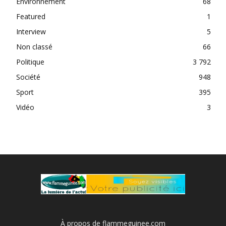
Environnement
68
Featured
1
Interview
5
Non classé
66
Politique
3 792
Société
948
Sport
395
Vidéo
3
À propos de flammeguinee.com