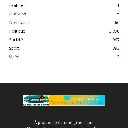
Featured
1
Interview
5
Non classé
66
Politique
3 790
Société
947
Sport
393
Vidéo
3
À propos de flammeguinee.com