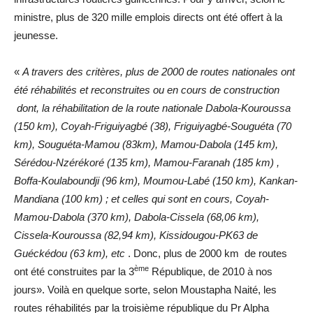
ministre, plus de 320 mille emplois directs ont été offert à la
jeunesse.
«
A travers des critères, plus de 2000 de routes nationales ont
été réhabilités et reconstruites ou en cours de construction
dont, la réhabilitation de la route nationale Dabola-Kouroussa
(150 km), Coyah-Friguiyagbé (38), Friguiyagbé-Souguéta (70
km), Souguéta-Mamou (83km), Mamou-Dabola (145 km),
Sérédou-Nzérékoré (135 km), Mamou-Faranah (185 km) ,
Boffa-Koulaboundji (96 km), Moumou-Labé (150 km), Kankan-
Mandiana (100 km) ; et celles qui sont en cours, Coyah-
Mamou-Dabola (370 km), Dabola-Cissela (68,06 km),
Cissela-Kouroussa (82,94 km), Kissidougou-PK63 de
Guéckédou (63 km), etc
. Donc, plus de 2000 km de routes
ème
ont été construites par la 3
République, de 2010 à nos
jours». Voilà en quelque sorte, selon Moustapha Naité, les
routes réhabilités par la troisième république du Pr Alpha