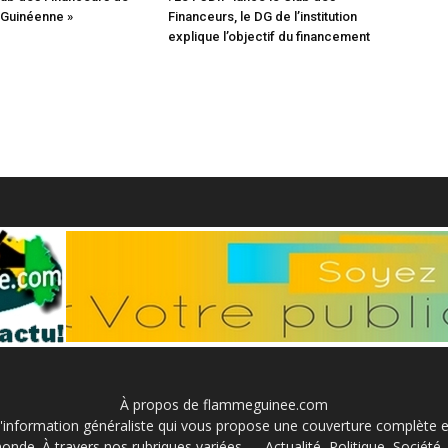
e Guinéenne »
Financeurs, le DG de l’institution
explique l’objectif du financement
À propos de flammeguinee.com
information généraliste qui vous propose une couverture complète et 
onde. À travers nos rubriques variées — Actualité, Politique, Société