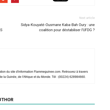
Next article
Sidya-Kouyaté-Ousmane Kaba-Bah Oury : une
RS
coalition pour déstabiliser l’UFDG ?
ation du site d'information Flammeguinee.com. Retrouvez à travers
e de la Guinée, de l'Afrique et du Monde. Tél : (00224) 628984660.
UTHOR