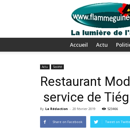
Accueil
Actu
Polit
Actu
Société
Restaurant Modib
service de Tié
By
La Rédaction
-
20 février 2019
523466
Share on Facebook
Tweet on Twitt