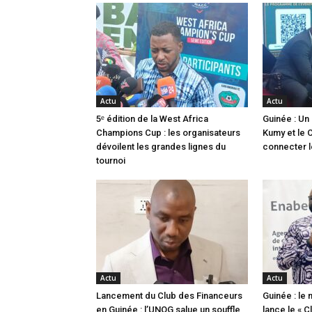
Actu
Actu
5ᵉ édition de la West Africa
Guinée : Un 
Champions Cup : les organisateurs
Kumy et le C
dévoilent les grandes lignes du
connecter l
tournoi
Actu
Actu
Lancement du Club des Financeurs
Guinée : le 
en Guinée : l’UNOG salue un souffle
lance le « 