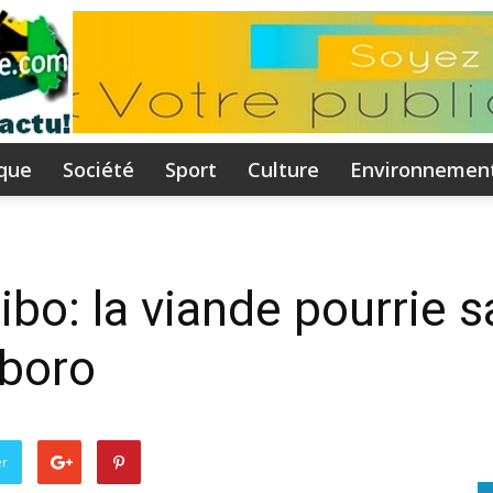
ique
Société
Sport
Culture
Environnemen
Flammeguinee.com
o: la viande pourrie sa
gboro
I
er