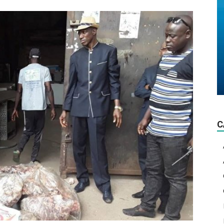
La
lumière
C
d'actualité!