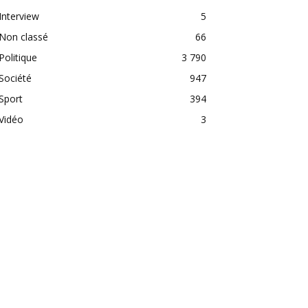
Interview
5
Non classé
66
Politique
3 790
Société
947
Sport
394
Vidéo
3