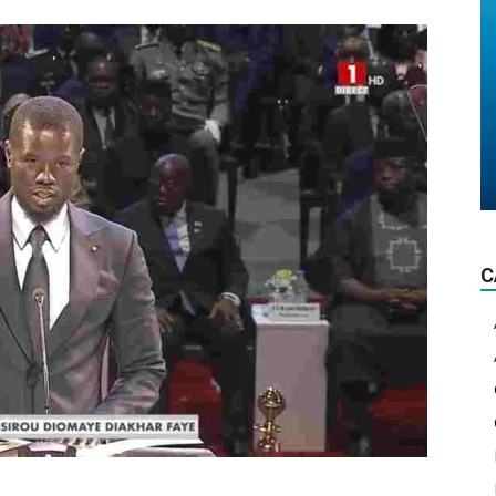
La
lumière
C
d'actualité!