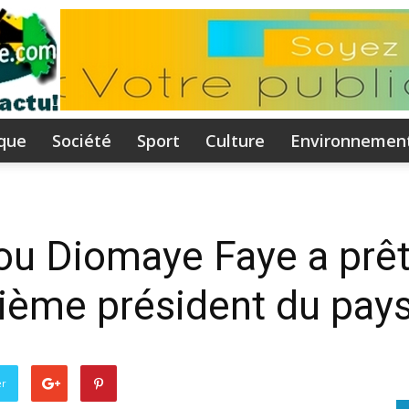
ique
Société
Sport
Culture
Environnemen
Flammeguinee.com
ou Diomaye Faye a prê
uième président du pay
I
er