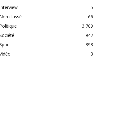
Interview
5
Non classé
66
Politique
3 789
Société
947
Sport
393
Vidéo
3