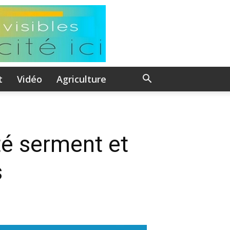
t
Vidéo
Agriculture
té serment et
s