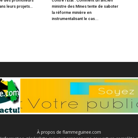
e des promoteurs
contre l’État : Comment un ancien
ans leurs projets…
ministre des Mines tente de saboter
la réforme minière en
instrumentalisant le cas...
À propos de flammeguinee.com