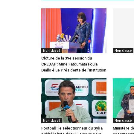
Non classé
Non classé
Clôture de la 39e session du
CREDAF : Mme Fatoumata Foula
Diallo élue Présidente de l’institution
Non classé
Non classé
Football : le sélectionneur du Syli a
Ministère de