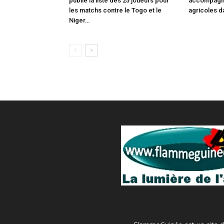
publié la liste des 25 joueurs pour
accompagn
les matchs contre le Togo et le
agricoles d
Niger…