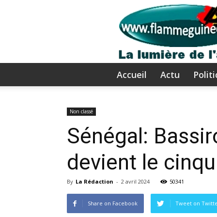
Accueil
Actu
Polit
Non classé
Sénégal: Bassir
devient le cinq
By
La Rédaction
-
2 avril 2024
50341
Share on Facebook
Tweet on Twitt